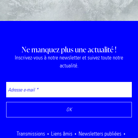
Ne manquez plus une actualité !
Inscrivez-vous à notre newsletter et suivez toute notre
actualité.
Transmissions
Liens âmis
Newsletters publiées