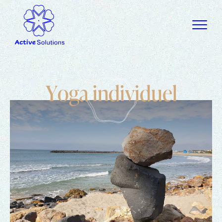
Y
o
g
a
i
n
d
i
v
i
d
u
e
l