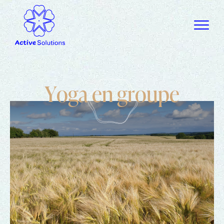
Y
o
g
a
e
n
g
r
o
u
p
e