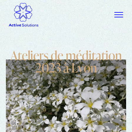
A
t
e
l
i
e
r
s
d
e
m
é
d
i
t
a
t
i
o
n
2
0
2
3
à
L
y
o
n