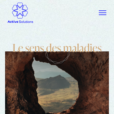
L
e
s
e
n
s
d
e
s
m
a
l
a
d
i
e
s