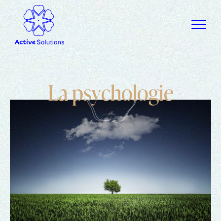
L
a
p
s
y
c
h
o
l
o
g
i
e