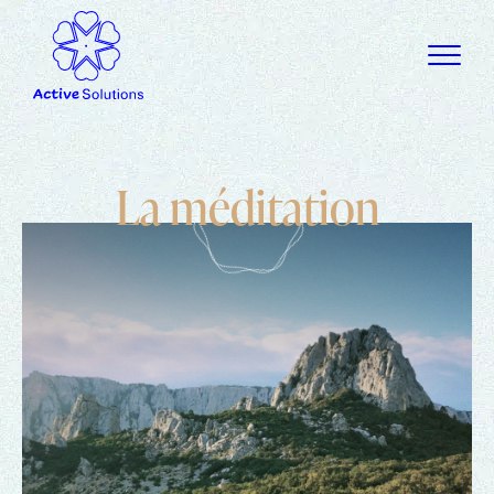
L
a
m
é
d
i
t
a
t
i
o
n