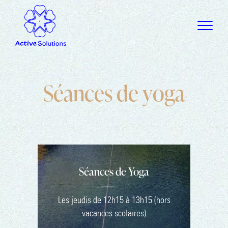
S
é
a
n
c
e
s
d
e
y
o
g
a
Séances de Yoga
Les jeudis de 12h15 à 13h15 (hors
vacances scolaires)